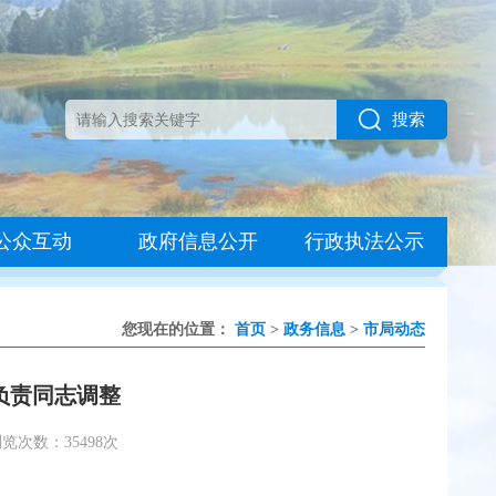
搜索
公众互动
政府信息公开
行政执法公示
您现在的位置：
首页
>
政务信息
>
市局动态
负责同志调整
览次数：35498次