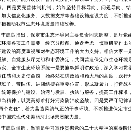
绩。四是要完善体制机制，始终坚持目标导向、问题导向、结
，加大信息化服务、大数据支撑等基础设施建设力度，不断推
举措推动我市生态环境质量持续改善。
李建良指出，保定市生态环境局主要负责同志调整，是厅党
态环境各项工作需要，经充分酝酿、通盘考虑、慎重研究作出
子建设的高度重视和对生态环境工作的大力支持。相信大家一
理解、自觉服从厅党组和市委决定，共同营造保定市生态环境
做实。全市生态环境系统一是要旗帜鲜明讲政治，深入学习贯
责任感和历史使命感，始终站在讲政治和顾大局的高度，践行
抓班子、带队伍、讲团结摆在重要位置，形成凝聚力，打造战
，统筹保护与建设、治污与发展、执法与服务，提高工作标准
担当精神，以更高标准打好污染防治攻坚战。四是要严守纪律
“两个责任”，着力营造风清气正的干事环境。不断推进保定市
设中国式现代化美丽河北场景贡献力量。
李建良强调，当前是学习宣传贯彻党的二十大精神的重要阶