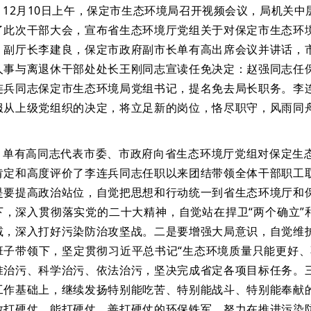
12月10日上午，保定市生态环境局召开视频会议，局机关
了此次干部大会，宣布省生态环境厅党组关于对保定市生态环
、副厅长李建良，保定市政府副市长单有高出席会议并讲话，
人事与离退休干部处处长王刚同志宣读任免决定：赵强同志任
连兵同志保定市生态环境局党组书记，提名免去局长职务。
李
服从上级党组织的决定，将立足新的岗位，恪尽职守，风雨同
。
单有高同志代表市委、市政府向省生态环境厅党组对保定生
肯定和高度评价了李连兵同志任职以来团结带领全体干部职工
是要提高政治站位，自觉把思想和行动统一到省生态环境厅和
下，深入贯彻落实党的二十大精神，自觉站在捍卫“两个确立”
减，深入打好污染防治攻坚战。二是要增强大局意识，自觉维
班子带领下，坚定贯彻习近平总书记“生态环境质量只能更好、
准治污、科学治污、依法治污，坚决完成省定各项目标任务。
工作基础上，继续发扬特别能吃苦、特别能战斗、特别能奉献
敢打硬仗、能打硬仗、善打硬仗的环保铁军，努力在推进污染