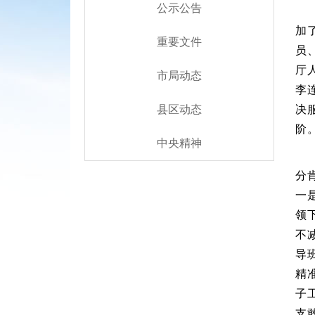
公示公告
加
重要文件
员
厅
市局动态
李
决
县区动态
阶
中央精神
分
一
领
不
导
精
子
支