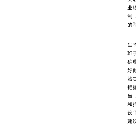
业
制
的
生
班
确
好
治
把
当
和
设
建