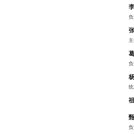
负
主
负
统
负