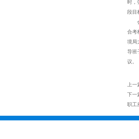
时，
段目
会议
合考
境局
导班
议。
上一
下一
职工