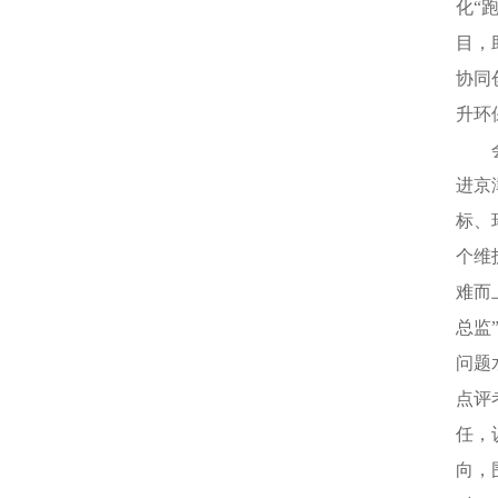
化“
目，
协同
升环
会议
进京
标、
个维
难而
总监
问题
点评
任，
向，