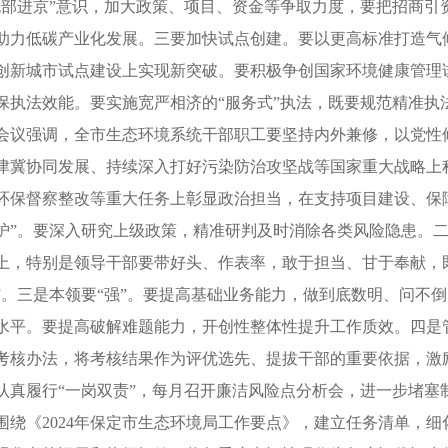
跑部进京”意识，加大政策、项目、资金等争取力度，要把招商引
助力低碳产业化发展。三要加快试点创建。要以更高标准打造气候
创新城市试点建设上实现新突破。要积极争创国家环境健康管理
保执法效能。要实施宽严相济的“服务式”执法，既要规范精准执
强调，全市生态环境系统干部职工要坚持内外兼修，以党性修
津冀协同发展、持续深入打好污染防治攻坚战等国家重大战略上积
环保督察整改等重大任务上彰显政治担当，在支持项目建设、保
护”。要深入研究上级政策，精准研判及时消除各类风险隐患。二
上，特别是领导干部要带好头、作表率，敢于担当、甘于奉献，既
”。三是本领要“强”。要提高基础业务能力，做到底数明、问不
水平。要提高破解难题能力，开创性整体性提升工作质效。四是管
考核办法，将考核结果作为评优选先、提拔干部的重要依据，激
认真履行“一岗双责”，每月召开廉洁风险点分析会，进一步堵塞
围绕《2024年保定市生态环境局工作要点》，建立任务清单，