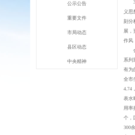
3月
公示公告
义思
重要文件
刻分
展，
市局动态
作风
县区动态
会议
系列
中央精神
有为
全市
4.
表水
用率
个，
30