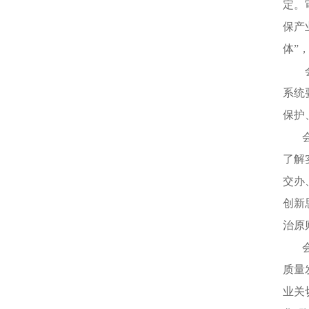
定。
保产
体”
会议
系统
保护
会议
了解
交办
创新
治原
会议
质量
业关