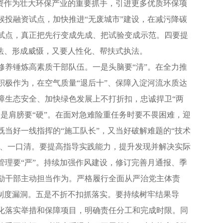
资作为壮大环保产业的重要抓手，引进更多优质环保项
投融资试点，加快推进“无废城市”建设，在减污降碳
试点，真正把先行变成先成、把试验变成示范。四要提
法、形成威慑，又要人性化、帮扶式执法。
养锤炼高素质干部队伍。一是头脑要“清”。在全力推
极作为，在空气质量“退后十”、保障入淀河流水质达
障生态安全、加快绿色发展上不打折扣，忠诚捍卫“两
是肩膀要“硬”。在面对急难险重任务时要不畏困难，迎
当好一线指挥的“施工队长”，又当好破解难题的“技术
倒、一口清。要提高指导实践能力，提升发现并解决实际
理要“严”。持续加强作风建设，修订完善月通报、季
励干部主动担当作为。严格履行全面从严治党主体责
制度漏洞。五是不折不扣抓落实。要持续树牢结果导
细化落实举措和保障项目，明确责任分工和完成时限。同