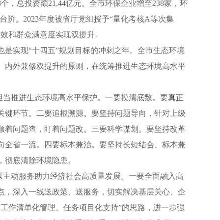
总投资额21.44亿元。全市环保企业增至238家，环
新台阶。2023年度被省厅党组授予“量化考核A等次集
质效和群众满意度实现双提升。
是实现“十四五”规划目标的冲刺之年。全市生态环境
、内外兼修双提升的原则，在统筹推进生态环境高水平
当推进生态环境高水平保护。一要摸清底数。要真正
关键环节。二要追根溯源。要坚持问题导向，针对上级
顺着问题查，盯着问题改。三要科学谋划。要坚持改革
向全省一流。四要标本兼治。要坚持长短结合、标本兼
，彻底清除环境隐患。
主动服务助力经济社会高质量发展。一要全面融入高
点，深入一线送政策、送服务，切实解决基层关心、企
工作清单化管理、任务项目化支持”的思路，进一步强