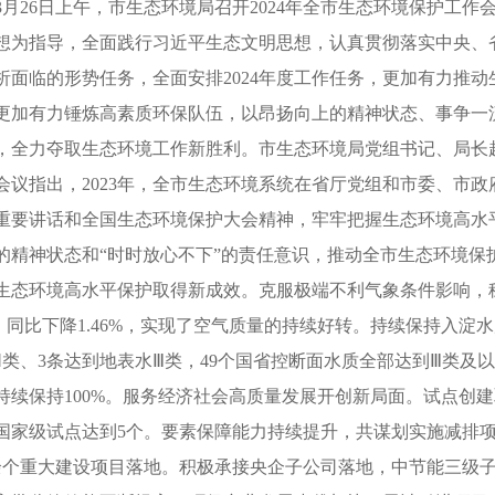
26日上午，市生态环境局召开2024年全市生态环境保护工作
想为指导，全面践行习近平生态文明思想，认真贯彻落实中央、省
析面临的形势任务，全面安排2024年度工作任务，更加有力推
更加有力锤炼高素质环保队伍，以昂扬向上的精神状态、事争一
，全力夺取生态环境工作新胜利。市生态环境局党组书记、局长
指出，2023年，全市生态环境系统在省厅党组和市委、市政
重要讲话和全国生态环境保护大会精神，牢牢把握生态环境高水平
的精神状态和“时时放心不下”的责任意识，推动全市生态环境保
生态环境高水平保护取得新成效。克服极端不利气象条件影响，稳
74，同比下降1.46%，实现了空气质量的持续好转。持续保持入
Ⅱ类、3条达到地表水Ⅲ类，49个国省控断面水质全部达到Ⅲ类
持续保持100%。服务经济社会高质量发展开创新局面。试点创
国家级试点达到5个。要素保障能力持续提升，共谋划实施减排项
0余个重大建设项目落地。积极承接央企子公司落地，中节能三级