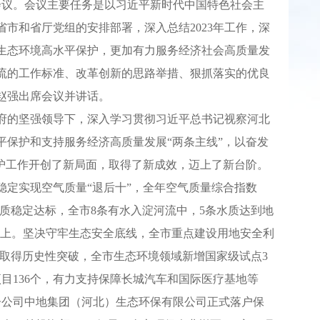
会议。会议主要任务是以习近平新时代中国特色社会主
市和省厅党组的安排部署，深入总结2023年工作，深
动生态环境高水平保护，更加有力服务经济社会高质量发
流的工作标准、改革创新的思路举措、狠抓落实的优良
赵强出席会议并讲话。
府的坚强领导下，深入学习贯彻习近平总书记视察河北
保护和支持服务经济高质量发展“两条主线”，以奋发
护工作开创了新局面，取得了新成效，迈上了新台阶。
定实现空气质量“退后十”，全年空气质量综合指数
淀水质稳定达标，全市8条有水入淀河流中，5条水质达到地
及以上。坚决守牢生态安全底线，全市重点建设用地安全利
建取得历史性突破，全市生态环境领域新增国家级试点3
目136个，有力支持保障长城汽车和国际医疗基地等
子公司中地集团（河北）生态环保有限公司正式落户保