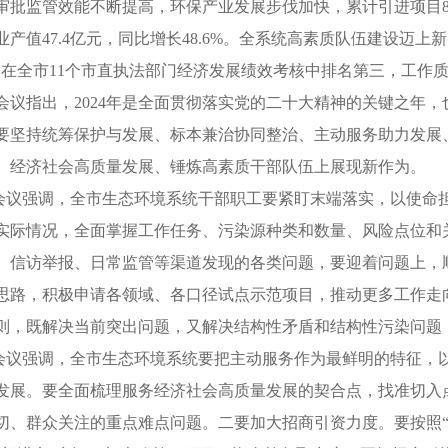
审批监管效能不断提高，环保产业发展步伐加快，累计引进项目8个，
业产值47.4亿元，同比增长48.6%。全系统高素质队伍建设迈上
，在全市11个市直执法部门经济发展绩效考核中排名第三，工作
指出，2024年是全面贯彻落实党的二十大精神的关键之年，也
要坚持统筹保护与发展、标本兼治协同整治、主动服务助力发展
、经济社会高质量发展、锤炼高素质干部队伍上展现新作为。
强调，全市生态环境系统干部职工要紧盯末端落实，以使命担
实际情况，全面掌握工作任务、污染源种类和数量、风险点位和
、信访举报、日常监管等渠道发现的各类问题，要迎着问题上，
思路，积极申请各领域、各口径试点示范项目，推动更多工作走
则，既解决当前突出问题，又解决结构性矛盾和结构性污染问题
强调，全市生态环境系统要把主动服务作为最鲜明的特征，以
发展。要全面梳理服务经济社会高质量发展的契合点，找准切入
切、群众关注的重点难点问题。二要加大招商引资力度。要按照“