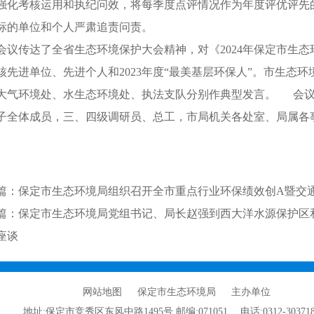
强化考核运用和执纪问效，将每季度点评情况作为年度评优评先
标的单位和个人严肃追责问责。
传达了全省生态环境保护大会精神，对《2024年保定市生态环
核先进单位、先进个人和2023年度“最美基层环保人”。市生态
大气环境处、水生态环境处、执法支队分别作典型发言。 会议
子全体成员，三、四级调研员、总工，市局机关各处室、局属各事
篇：保定市生态环境局组织召开全市重点行业环保绩效创A暨交
篇：保定市生态环境局党组书记、局长赵强到西大洋水源保护区
座谈
网站地图
保定市生态环境局 主办单位
地址:保定市竞秀区东风中路1495号
邮编:071051
电话:0312-30371