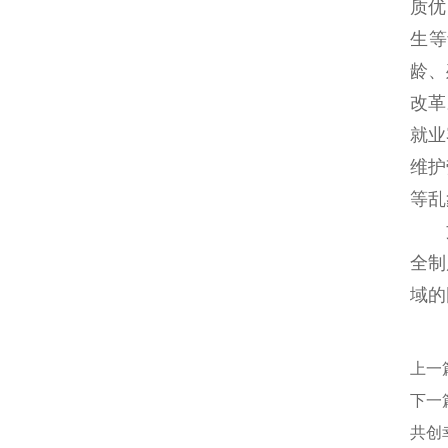
质优
生等
龄、
改革
就业
维护
等乱
全制
域的
上一
下一
共创幸