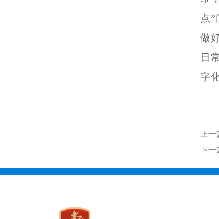
点
做
日
字
上一
下一