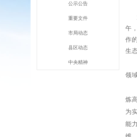
公示公告
重要文件
午
市局动态
作
县区动态
生
中央精神
领
炼
为
能
维