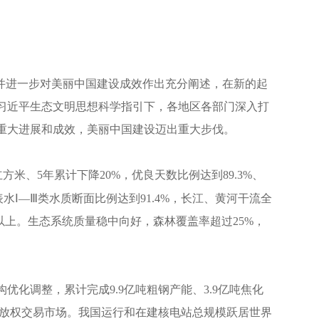
，并进一步对美丽中国建设成效作出充分阐述，在新的起
习近平生态文明思想科学指引下，各地区各部门深入打
重大进展和成效，美丽中国建设迈出重大步伐。
立方米、5年累计下降20%，优良天数比例达到89.3%、
水Ⅰ—Ⅲ类水质断面比例达到91.4%，长江、黄河干流全
以上。生态系统质量稳中向好，森林覆盖率超过25%，
化调整，累计完成9.9亿吨粗钢产能、3.9亿吨焦化
排放权交易市场。我国运行和在建核电站总规模跃居世界