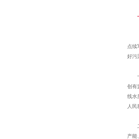
点续
好污
创有
线水
人民
产能