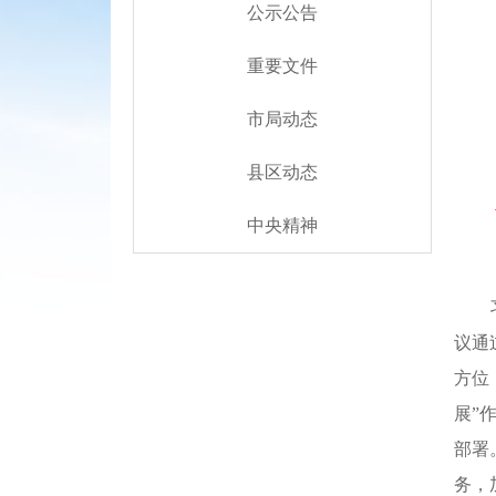
公示公告
重要文件
市局动态
县区动态
中央精神
议通
方位
展”
部署
务，