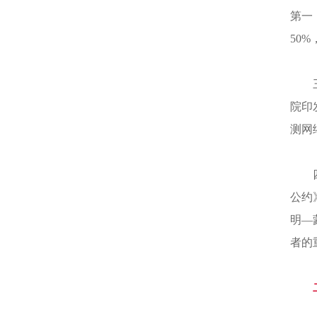
第一
50
院印
测网
公约
明—
者的