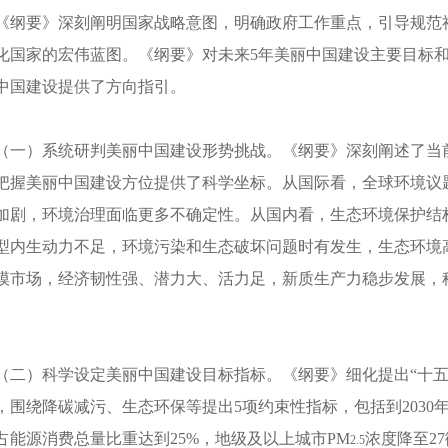
《纲要》深刻阐明国家战略意图，明确政府工作重点，引导规范
化国家的宏伟蓝图。《纲要》对未来5年美丽中国建设主要目标
中国建设提供了方向指引。
（一）系统研判美丽中国建设形势挑战。《纲要》深刻阐述了当
把握美丽中国建设方位提供了科学坐标。从国际看，全球环境议
加剧，环境治理面临更多不确定性。从国内看，生态环境保护结
型内生动力不足，环境污染和生态破坏问题时有发生，生态环境
模市场，经济韧性强、潜力大、活力足，新质生产力稳步发展，
。
（二）科学设定美丽中国建设目标指标。《纲要》细化提出“十五
，围绕降碳减污、生态环保等提出5项约束性指标，包括到2030
占能源消费总量比重达到25%，地级及以上城市PM
浓度降至2
2.5