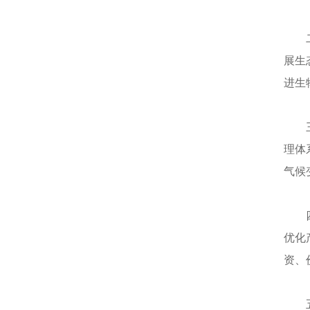
展生
进生
理体
气候
优化
资、