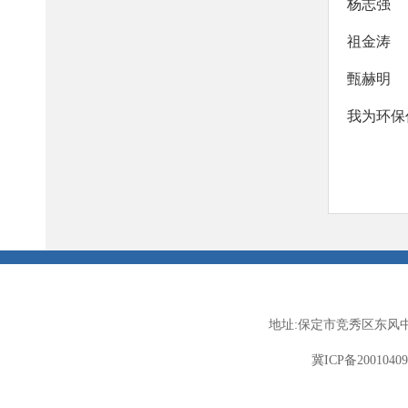
杨志强
祖金涛
甄赫明
我为环保
地址:保定市竞秀区东风中
冀ICP备2001040