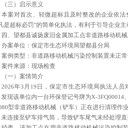
（三）启示意义
本案对首次、轻微超标且及时整改的企业依法
“凡是超标必罚”的简单化执法，有利于引导企业
四、
望都县诚扬废旧金属加工点非道路移动机械
办案单位：保定市生态环境局
望都县分局
案例类型：非道路移动机械污染控制装置未正常
案件来源：
现场
检查
（
一
）
案情简介
2026年3月19日，保定市生态环境局执法
发现该单位内一台环保登记号牌为X-3FQ00014、发
04080型非道路移动机械（铲车）正在进行清理
，未连接至铲车排气筒，导致铲车尾气未经处理直
经查，该加工点在用非道路移动机械污染控制