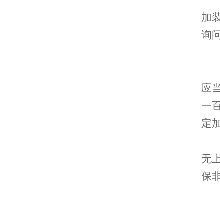
加
询
应
一
定
无
保