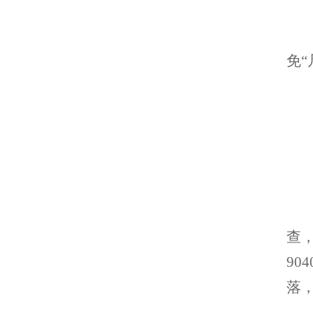
免
查，
9
落