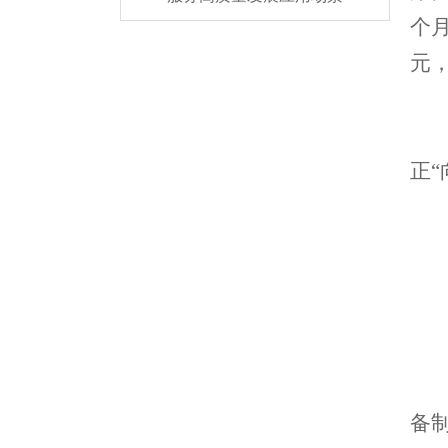
个
元
正
备