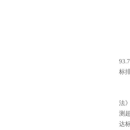
93
标
法
测
达