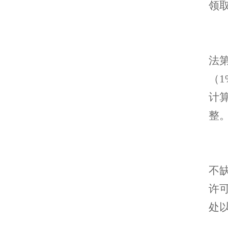
领
法
（
计
整
不
许
处