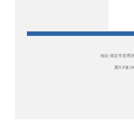
理方
按照
地址:保定市竞秀区
抓治
冀ICP备200
染防
均值
率排
13.2
为
15