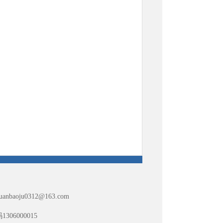
huanbaoju0312@163.com
06000015