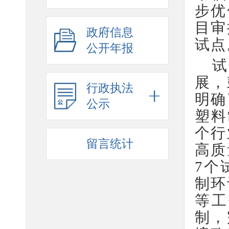
步优
目审
政府信息
试点
公开年报
试
展，
行政执法
明确
公示
塑料
个行
留言统计
高质
7个
制环
等工
制，