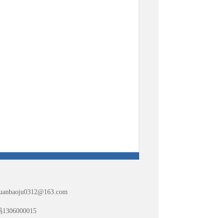
huanbaoju0312@163.com
06000015